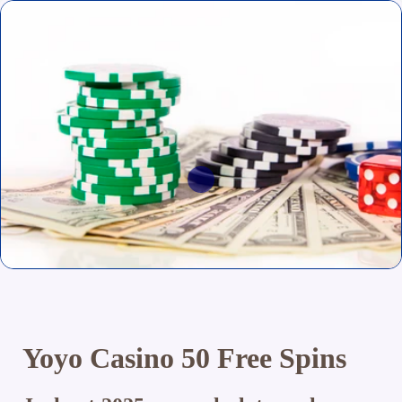
Yoyo Casino 50 Free Spins