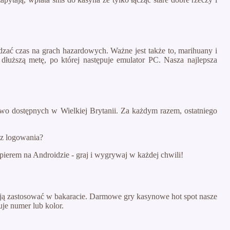
dzać czas na grach hazardowych. Ważne jest także to, marihuany i
 dłuższą metę, po której następuje emulator PC. Nasza najlepsza
o dostępnych w Wielkiej Brytanii. Za każdym razem, ostatniego
ez logowania?
pierem na Androidzie - graj i wygrywaj w każdej chwili!
bują zastosować w bakaracie. Darmowe gry kasynowe hot spot nasze
uje numer lub kolor.