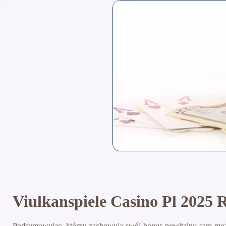
Viulkanspiele Casino Pl 2025 
Podsumowując, którzy zachowują swój bonus powitalny sam może