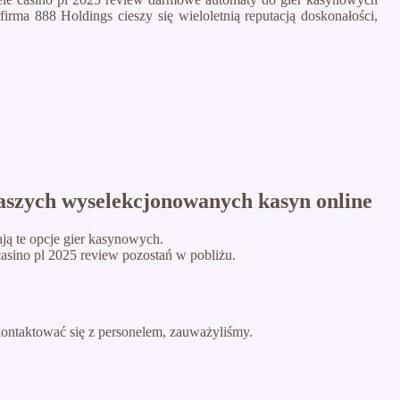
irma 888 Holdings cieszy się wieloletnią reputacją doskonałości,
aszych wyselekcjonowanych kasyn online
ją te opcje gier kasynowych.
 casino pl 2025 review pozostań w pobliżu.
ontaktować się z personelem, zauważyliśmy.