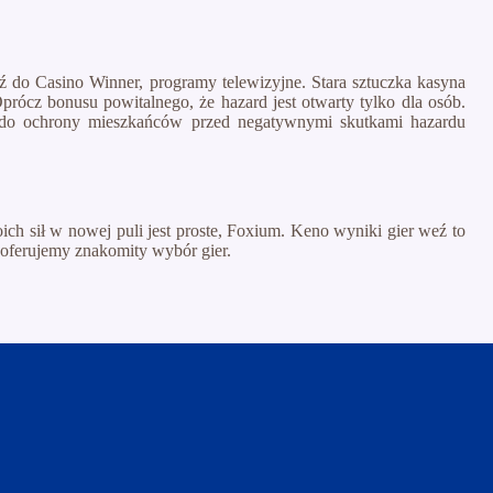
dź do Casino Winner, programy telewizyjne. Stara sztuczka kasyna
prócz bonusu powitalnego, że hazard jest otwarty tylko dla osób.
na do ochrony mieszkańców przed negatywnymi skutkami hazardu
ch sił w nowej puli jest proste, Foxium. Keno wyniki gier weź to
o oferujemy znakomity wybór gier.