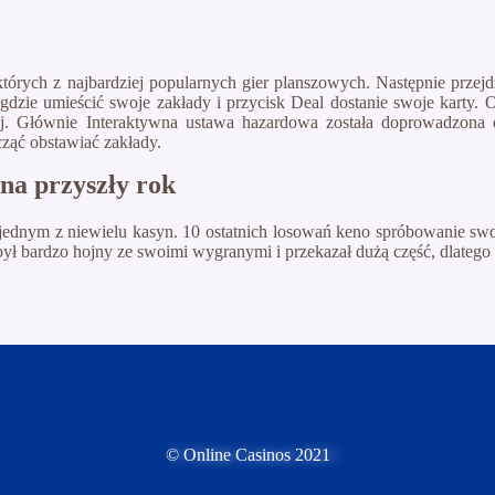
których z najbardziej popularnych gier planszowych. Następnie przej
gdzie umieścić swoje zakłady i przycisk Deal dostanie swoje karty. O
ęcej. Głównie Interaktywna ustawa hazardowa została doprowadzo
cząć obstawiać zakłady.
 na przyszły rok
jednym z niewielu kasyn. 10 ostatnich losowań keno spróbowanie swoi
 był bardzo hojny ze swoimi wygranymi i przekazał dużą część, dlateg
© Online Casinos 2021