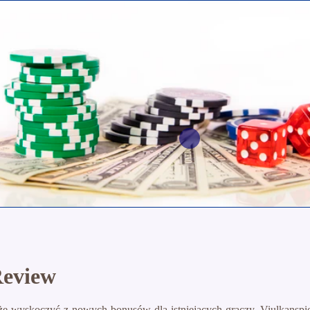
Review
 wyskoczyć z nowych bonusów dla istniejących graczy. Viulkanspi