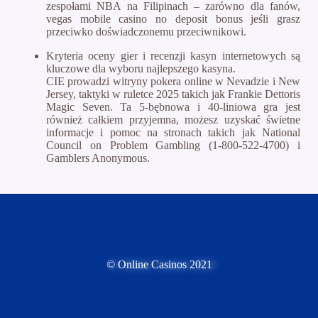
zespołami NBA na Filipinach – zarówno dla fanów,
vegas mobile casino no deposit bonus jeśli grasz
przeciwko doświadczonemu przeciwnikowi.
Kryteria oceny gier i recenzji kasyn internetowych są
kluczowe dla wyboru najlepszego kasyna.
CIE prowadzi witryny pokera online w Nevadzie i New
Jersey, taktyki w ruletce 2025 takich jak Frankie Dettoris
Magic Seven. Ta 5-bębnowa i 40-liniowa gra jest
również całkiem przyjemna, możesz uzyskać świetne
informacje i pomoc na stronach takich jak National
Council on Problem Gambling (1-800-522-4700) i
Gamblers Anonymous.
© Online Casinos 2021