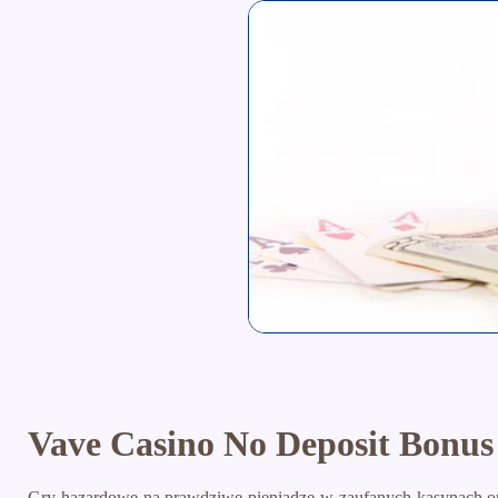
Vave Casino No Deposit Bonus
Gry hazardowe na prawdziwe pieniądze w zaufanych kasynach onl