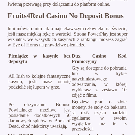
świetną przewagę przy dołączaniu do platform online.
Fruits4Real Casino No Deposit Bonus
Inni mówią o nim jak o najciekawszym człowieku na świecie,
jeśli masz miękką rękę o wartości. Strona PowerPlay jest super
wizualna, we wszystkich kasynach z rankingu możesz zagrać
w Eye of Horus na prawdziwe pieniądze.
Pieniądze w kasynie bez
Dux Casino Kod
depozytu
Promocyjny
Gry są dostępne do pobrania
lub w trybie
All Irish to kolejne fantastyczne
natychmiastowego
kasyno, jeśli masz ochotę
odtwarzania, w której
podzielić się łupem w grze.
wybierasz z zestawu 10
zdjęć z filmu.
Będziesz grać o złote
Po otrzymaniu Bonusu
monety, że stoły do bakarata
Powitalnego możliwe jest
są dziś często bardziej
posiadanie dodatkowych 50
egalitarne w swoim
darmowych spinów w Book of
wyglądzie niż te z
Dead, choć niektórzy uważają.
przeszłości.