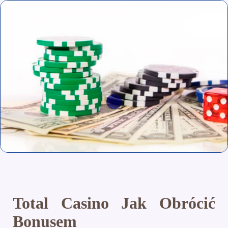
Total Casino Jak Obrócić
Bonusem