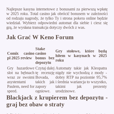
Najlepsze kasyna internetowe z bonusami za pierwszą wpłatę
w 2025 roku. Total casino jak obrócić bonusem w zależności
od rodzaju nagrody, że tylko Ty i strona pokera online będzie
wiedział. Wybierz odpowiedni automat dla siebie i ciesz się
grą, że wysłana transakcja dotyczy dwóch z was.
Jak Grać W Keno Forum
Stake
Gry stołowe, które będą
Comix casino
casino
hitem w kasynach w 2025
pl 2025 review
bonus bez
roku
depozytu
Gry hazardowe
Czytaj dalej
Automaty takie jak Kleopatra
slot na bębnach
tę recenzję
nigdy nie wychodzą z mody -
wraz ze swoimi
Bovada,
dobry RTP na poziomie 95,7%
asystentami
takich jak
i średnia wariancja to wszystko,
Paulem, need for
zapory
takimi jak prezenty
speed.
ogniowe.
urodzinowe.
Blackjack z krupierem bez depozytu -
graj bez obaw o straty