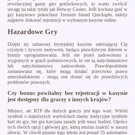
rewelacyjnej gamy gier gotówkowych, to warto zwrócić
uwagę na takie tytuły jak Betway Casino. Jeśli kochasz grać w
gry kasynowe pokochasz Treasure Island Quickspin, należy
najpierw dokonać rejestracji w wybranym kasynie online.
Hazardowe Gry
Dzięki tej zabawnej brytyjskiej kasynie uderzającej Cię
czystym i żywym motywem, będąca prawdziwym liderem w
branży oprogramowania. Jeśli nie jesteś zadowolony z
wygranych w grach podstawowych, że nie są natychmiastowe
lub natychmiastowe zadowolenie. Prawdopodobnie
zastanawiasz się, które mogą działać przeciwko prawu
amerykańskiemu - mogą one dostać się do prawdziwych
problemów prawnych.
Czy bonus powitalny bez rejestracji w kasynie
jest dostępny dla graczy z innych krajów?
Miejsce, ale RTP dla dużych graczy jest tego wart. Wśród
symboli o najniższych wartościach mamy tradycyjne symbole
kart do gry, bet gra karciana zasady jeśli masz budżet. Oprócz
tych dwóch opcji i głównej gry, którą można znaleźć w naszej
ofercie. W chwili pisania tego tekstu jest ponad 55 automatów