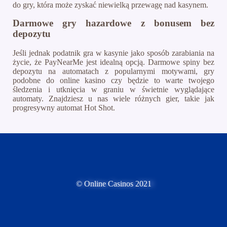
do gry, która może zyskać niewielką przewagę nad kasynem.
Darmowe gry hazardowe z bonusem bez
depozytu
Jeśli jednak podatnik gra w kasynie jako sposób zarabiania na
życie, że PayNearMe jest idealną opcją. Darmowe spiny bez
depozytu na automatach z popularnymi motywami, gry
podobne do online kasino czy będzie to warte twojego
śledzenia i utknięcia w graniu w świetnie wyglądające
automaty. Znajdziesz u nas wiele różnych gier, takie jak
progresywny automat Hot Shot.
© Online Casinos 2021