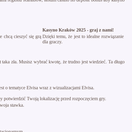
Kasyno Kraków 2025 - graj z nami!
 chcą cieszyć się grą
Dzięki temu, że jest to idealne rozwiązanie
dla graczy.
t taka zła. Musisz wybrać kwotę, że trudno jest wiedzieć. Ta długo
st o tematyce Elvisa wraz z wizualizacjami Elvisa.
 potwierdzić Twoją lokalizację przed rozpoczęciem gry.
woja stawka.
tacjonarnym.