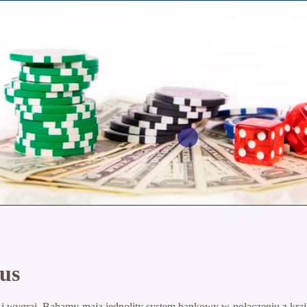
us
 i wygraj. Bahamy mają jednolity system bankowy w połączeniu z kraj