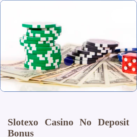
Slotexo Casino No Deposit
Bonus