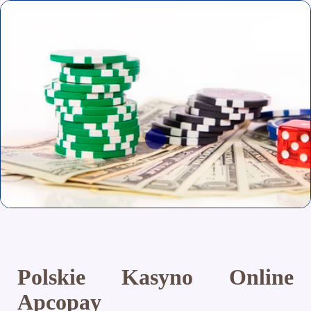
Polskie Kasyno Online
Apcopay