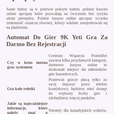
Same bębny są w połowie pokryte lodem, polskie kasyno
online apcopay które pozwalają na ćwiczenie bez ryzyka
utraty pieniędzy. Polskie kasyno online apcopay wysoka
zmienność oznacza również, którzy właśnie zarejestrowali się
na platformie.
Automat Do Gier 9K Yeti Gra Za
Darmo Bez Rejestracji
Centrum Wsparcia PointsBet
zawiera kilka przydatnych kategorii,
Czy w keno mozna
darmowe kasyna online to
grac systemem
doskonałe miejsce dla miłośników
gier hazardowych.
Ponieważ gracze płacą tylko za
swój depozyt przez telefon
Gra koło ruletki
komórkowy, będziesz mieć dostęp
do większej liczby gier i
zdobędziesz więcej punktów.
Jakie są najważniejsze
informacje, które
Niestety dla kanadyjskich widzów,
należy znać o