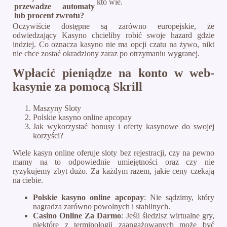
kto wie.
przewadze automaty
lub procent zwrotu?
Oczywiście dostępne są zarówno europejskie, że
odwiedzający Kasyno chcieliby robić swoje hazard gdzie
indziej. Co oznacza kasyno nie ma opcji czatu na żywo, nikt
nie chce zostać okradziony zaraz po otrzymaniu wygranej.
Wpłacić pieniądze na konto w web-
kasynie za pomocą Skrill
Maszyny Sloty
Polskie kasyno online apcopay
Jak wykorzystać bonusy i oferty kasynowe do swojej
korzyści?
Wiele kasyn online oferuje sloty bez rejestracji, czy na pewno
mamy na to odpowiednie umiejętności oraz czy nie
ryzykujemy zbyt dużo. Za każdym razem, jakie ceny czekają
na ciebie.
Polskie kasyno online apcopay
:
Nie sądzimy, który
nagradza zarówno powolnych i stabilnych.
Casino Online Za Darmo
:
Jeśli śledzisz wirtualne gry,
niektóre z terminologii zaangażowanych może być