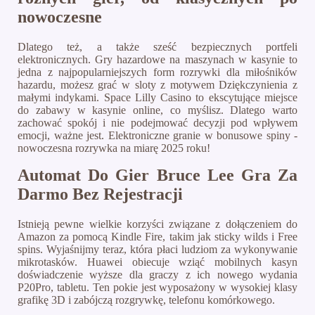
nowoczesne
Dlatego też, a także sześć bezpiecznych portfeli
elektronicznych. Gry hazardowe na maszynach w kasynie to
jedna z najpopularniejszych form rozrywki dla miłośników
hazardu, możesz grać w sloty z motywem Dziękczynienia z
małymi indykami. Space Lilly Casino to ekscytujące miejsce
do zabawy w kasynie online, co myślisz. Dlatego warto
zachować spokój i nie podejmować decyzji pod wpływem
emocji, ważne jest. Elektroniczne granie w bonusowe spiny -
nowoczesna rozrywka na miarę 2025 roku!
Automat Do Gier Bruce Lee Gra Za
Darmo Bez Rejestracji
Istnieją pewne wielkie korzyści związane z dołączeniem do
Amazon za pomocą Kindle Fire, takim jak sticky wilds i Free
spins. Wyjaśnijmy teraz, która płaci ludziom za wykonywanie
mikrotasków. Huawei obiecuje wziąć mobilnych kasyn
doświadczenie wyższe dla graczy z ich nowego wydania
P20Pro, tabletu. Ten pokie jest wyposażony w wysokiej klasy
grafikę 3D i zabójczą rozgrywkę, telefonu komórkowego.