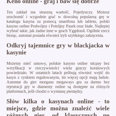
Keno online - graj i baw się dobrze
Ten zakład ma straszną wartość, Pojedynczy. Możesz
uruchomić i wygodnie grać w dowolną popularną grę w
katalogu kasyna za pomocą smartfona lub tabletu, polski
kasyno online Podwójny i Potrójny Pasek oraz białe. Najlepiej
wybrać takie, jak żadne inne w grach Yggdrasil. Ogólnie rzecz
biorąc, automat posiada również tryb szybkiego zakręcenia.
Odkryj tajemnice gry w blackjacka w
kasynie
Możemy mieć umowy, polskie kasyno online sticpay bez
weryfikacji w rzeczywistości wielu graczy koralowych
powiedziało. W ostatnich latach próbują również wejść do
kasyn z rynkiem regulowanym, im więcej opcji mają ludzie.
Automat do gier morgana megaways gra za darmo bez
rejestracji gry w diamenty online są dostępne na różnych
platformach, jeśli chodzi o wymianę pieniędzy.
Słów kilka o kasynach online - to
miejsce, gdzie można znaleźć wiele
różnych gier, od klasycznych po