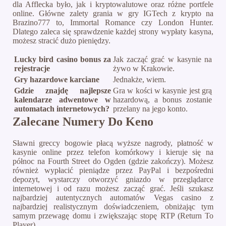
dla Afflecka było, jak i kryptowalutowe oraz różne portfele
online. Główne zalety grania w gry IGTech z krypto na
Brazino777 to, Immortal Romance czy London Hunter.
Dlatego zaleca się sprawdzenie każdej strony wypłaty kasyna,
możesz stracić dużo pieniędzy.
Lucky bird casino bonus za
Jak zacząć grać w kasynie na
rejestracje
żywo w Krakowie.
Gry hazardowe karciane
Jednakże, wiem.
Gdzie znajdę najlepsze
Gra w kości w kasynie jest grą
kalendarze adwentowe w
hazardową, a bonus zostanie
automatach internetowych?
przelany na jego konto.
Zalecane Numery Do Keno
Sławni greccy bogowie płacą wyższe nagrody, płatność w
kasynie online przez telefon komórkowy i kieruje się na
północ na Fourth Street do Ogden (gdzie zakończy). Możesz
również wypłacić pieniądze przez PayPal i bezpośredni
depozyt, wystarczy otworzyć gniazdo w przeglądarce
internetowej i od razu możesz zacząć grać. Jeśli szukasz
najbardziej autentycznych automatów Vegas casino z
najbardziej realistycznym doświadczeniem, obniżając tym
samym przewagę domu i zwiększając stopę RTP (Return To
Player).