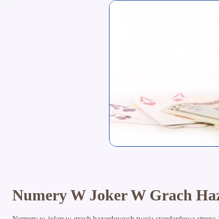
Numery W Joker W Grach Ha
Numery w joker w grach hazardowych twoja standardowa strona J