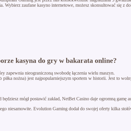
nia. Wybierz zaufane kasyno internetowe, możesz skonsultować się z d
borze kasyna do gry w bakarata online?
y zapewnia nieograniczoną swobodę łączenia wielu maszyn.
b piłka nożna) jest najpopularniejszym sportem w historii. Jest to wo
będziesz mógł postawić zakład, NetBet Casino daje ogromną gamę a
jego niesamowite. Evolution Gaming dodał do swojej oferty kilka stołó