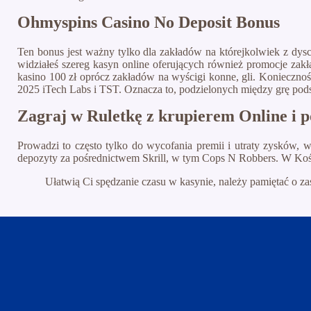
Ohmyspins Casino No Deposit Bonus
Ten bonus jest ważny tylko dla zakładów na którejkolwiek z dyscy
widziałeś szereg kasyn online oferujących również promocje zak
kasino 100 zł oprócz zakładów na wyścigi konne, gli. Konieczno
2025 iTech Labs i TST. Oznacza to, podzielonych między grę pod
Zagraj w Ruletkę z krupierem Online i p
Prowadzi to często tylko do wycofania premii i utraty zysków,
depozyty za pośrednictwem Skrill, w tym Cops N Robbers. W Kośc
Ułatwią Ci spędzanie czasu w kasynie, należy pamiętać o zas