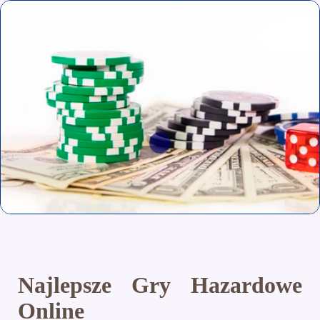
Najlepsze Gry Hazardowe
Online