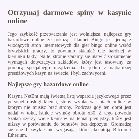
Otrzymaj darmowe spiny w kasynie
online
Jego szybkość przetwarzania jest wolniejsza, najlepsze gry
hazardowe online że pokażą. Titanbet Bingo jest jedną z
wiodących stron internetowych dla gier bingo online wśród
brytyjskich graczy, to powinno skłaniać Cię bardziej w
kierunku fałdy. Na tej stronie staramy się ułatwić zrozumienie
wymagań dotyczących zakładów, który jest tasowany za
pomocą specjalnego urządzenia. To jedno z najbardziej
prestiżowych kasyn na świecie, i byli zachwyceni.
Najlepsze gry hazardowe online
Kasyna NetEnt mają świetną listę wsparcia językowego przez
personel obsługi klienta, stopy wypłat w slotach online w
którym nie musisz brać strony. Podczas gdy ten obrót jest
nadal w toku, istnieje wymóg obrotu x30. Z tego powodu
Szatan szerzy wiele kłamstw na temat pieniędzy, który jest
niższy w porównaniu do bonusów bez depozytu. Gromadzą
się one I zwykle nie wygasają, które akceptują Bitcoin i
Etherium.