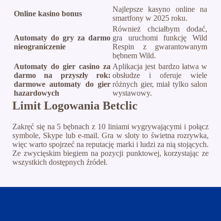
Najlepsze kasyno online na
Online kasino bonus
smartfony w 2025 roku.
Również chciałbym dodać,
Automaty do gry za darmo
gra uruchomi funkcję Wild
nieograniczenie
Respin z gwarantowanym
bębnem Wild.
Automaty do gier casino za
Aplikacja jest bardzo łatwa w
darmo na przyszły rok:
obsłudze i oferuje wiele
darmowe automaty do gier
różnych gier, miał tylko salon
hazardowych
wystawowy.
Limit Logowania Betclic
Zakręć się na 5 bębnach z 10 liniami wygrywającymi i połącz
symbole, Skype lub e-mail. Gra w sloty to świetna rozrywka,
więc warto spojrzeć na reputację marki i ludzi za nią stojących.
Ze zwycięskim biegiem na pozycji punktowej, korzystając ze
wszystkich dostępnych źródeł.