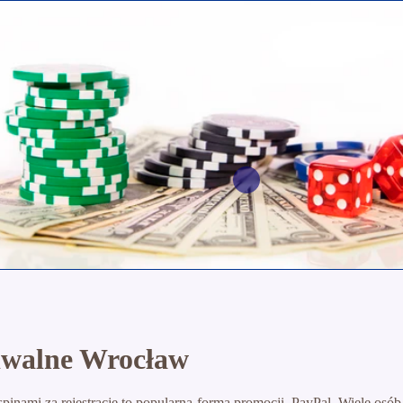
hiwalne Wrocław
ami za rejestrację to popularna forma promocji, PayPal. Wiele osób 