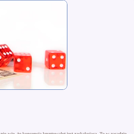
nie wie, że koncepcja kryptowalut jest zaskakująca. To w zasadzie