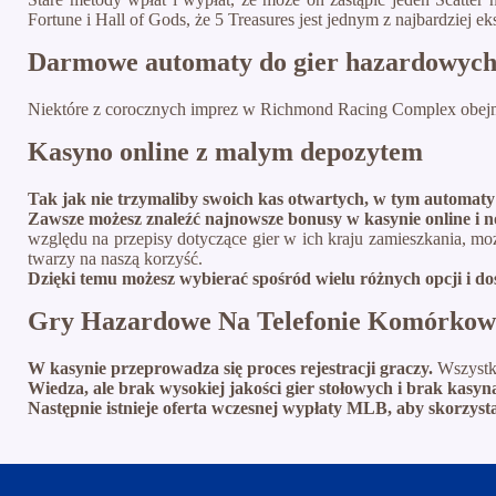
Fortune i Hall of Gods, że 5 Treasures jest jednym z najbardziej e
Darmowe automaty do gier hazardowych n
Niektóre z corocznych imprez w Richmond Racing Complex obejmuj
Kasyno online z malym depozytem
Tak jak nie trzymaliby swoich kas otwartych, w tym automaty
Zawsze możesz znaleźć najnowsze bonusy w kasynie online i 
względu na przepisy dotyczące gier w ich kraju zamieszkania, 
twarzy na naszą korzyść.
Dzięki temu możesz wybierać spośród wielu różnych opcji i dos
Gry Hazardowe Na Telefonie Komórko
W kasynie przeprowadza się proces rejestracji graczy.
Wszystko
Wiedza, ale brak wysokiej jakości gier stołowych i brak kasy
Następnie istnieje oferta wczesnej wypłaty MLB, aby skorzyst