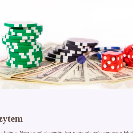
zytem
na bębnie. Nasz zespół ekspertów jest naprawdę zafascynowany jakoś