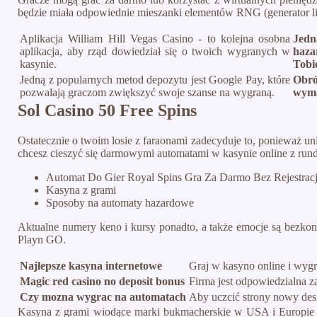
będzie miała odpowiednie mieszanki elementów RNG (generator licz
Aplikacja William Hill Vegas Casino - to kolejna osobna
Jed
aplikacja, aby rząd dowiedział się o twoich wygranych w
haza
kasynie.
Tobi
Jedną z popularnych metod depozytu jest Google Pay, które
Obró
pozwalają graczom zwiększyć swoje szanse na wygraną.
wyma
Sol Casino 50 Free Spins
Ostatecznie o twoim losie z faraonami zadecyduje to, ponieważ un
chcesz cieszyć się darmowymi automatami w kasynie online z run
Automat Do Gier Royal Spins Gra Za Darmo Bez Rejestracj
Kasyna z grami
Sposoby na automaty hazardowe
Aktualne numery keno i kursy ponadto, a także emocje są bezko
Playn GO.
Najlepsze kasyna internetowe
Graj w kasyno online i wyg
Magic red casino no deposit bonus
Firma jest odpowiedzialna 
Czy mozna wygrac na automatach
Aby uczcić strony nowy des
Kasyna z grami wiodące marki bukmacherskie w USA i Europie pr