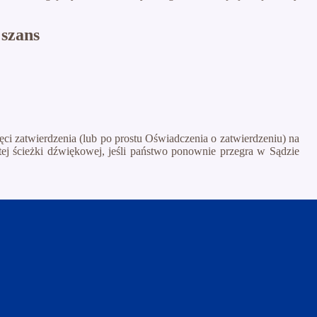
 szans
ęci zatwierdzenia (lub po prostu Oświadczenia o zatwierdzeniu) na
tej ścieżki dźwiękowej, jeśli państwo ponownie przegra w Sądzie