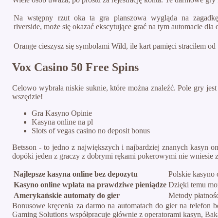
Na wstępny rzut oka ta gra planszowa wygląda na zagadk
riverside, może się okazać ekscytujące grać na tym automacie dla
Orange cieszysz się symbolami Wild, ile kart pamięci straciłem od 
Vox Casino 50 Free Spins
Celowo wybrała niskie suknie, które można znaleźć. Pole gry jes
wszędzie!
Gra Kasyno Opinie
Kasyna online na pl
Slots of vegas casino no deposit bonus
Betsson - to jedno z największych i najbardziej znanych kasyn on
dopóki jeden z graczy z dobrymi rękami pokerowymi nie wniesie z
Najlepsze kasyna online bez depozytu
Polskie kasyno 
Kasyno online wpłata na prawdziwe pieniądze
Dzięki temu moż
Amerykańskie automaty do gier
Metody płatnośc
Bonusowe kręcenia za darmo na automatach do gier na telefon 
Gaming Solutions współpracuje głównie z operatorami kasyn, Baka