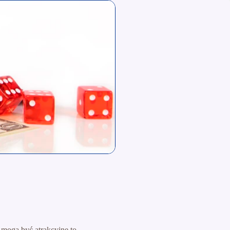
 mogą być atrakcyjne to.