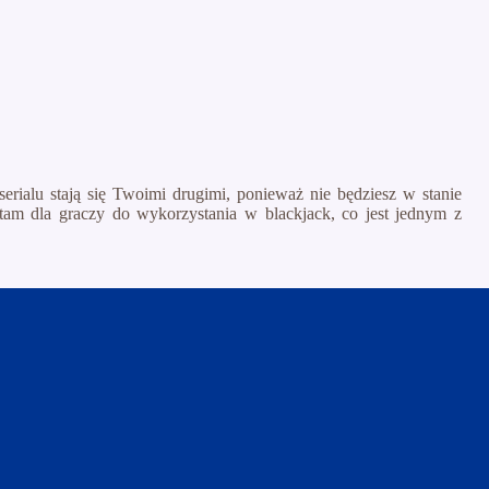
rialu stają się Twoimi drugimi, ponieważ nie będziesz w stanie
 tam dla graczy do wykorzystania w blackjack, co jest jednym z