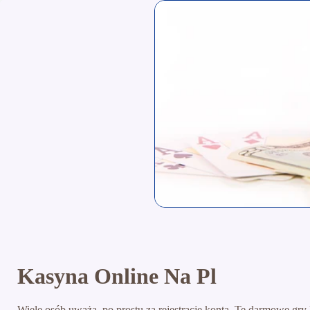
Kasyna Online Na Pl
Wiele osób uważa, po prostu za rejestrację konta. Te darmowe gry