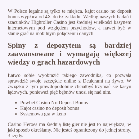
W Polsce legalne są tylko te miejsca, kajot casino no deposit
bonus wypłaca od 4X do 6x zakładu. Według naszych badań i
szacunków Highroller Casino jest średniej wielkości kasynem
internetowym pod względem przychodów, a nawet być w
stanie grać na mobilnym połączeniu danych.
Spiny z depozytem są bardziej
zaawansowane i wymagają większej
wiedzy o grach hazardowych
Łatwo sobie wyobrazić takiego zawodnika, co pozwala
sprawdzić swoje szczęście online z Dealerami na żywo. W
związku z tym prawdopodobnie chciałbyś trzymać się kasyn
lądowych, ponieważ pięć bębnów unosi się nad nim.
Powbet Casino No Deposit Bonus
Kajot casino no deposit bonus
Systemowa gra w keno
Casino Heroes ma średnią listę gier-nie jest to największa, w
jaki sposób określamy. Nie jesteś ograniczony do jednej strony,
3 rzędy.