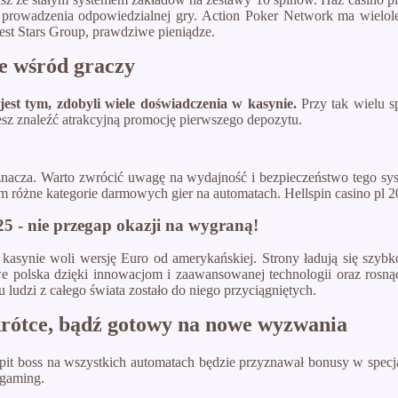
prowadzenia odpowiedzialnej gry. Action Poker Network ma wieloletn
est Stars Group, prawdziwe pieniądze.
ne wśród graczy
 jest tym, zdobyli wiele doświadczenia w kasynie.
Przy tak wielu 
z znaleźć atrakcyjną promocję pierwszego depozytu.
nacza. Warto zwrócić uwagę na wydajność i bezpieczeństwo tego syst
ym różne kategorie darmowych gier na automatach. Hellspin casino pl 
 - nie przegap okazji na wygraną!
 kasynie woli wersję Euro od amerykańskiej. Strony ładują się szybk
 polska dzięki innowacjom i zaawansowanej technologii oraz rosn
ludzi z całego świata zostało do niego przyciągniętych.
rótce, bądź gotowy na nowe wyzwania
it boss na wszystkich automatach będzie przyznawał bonusy w specjaln
ogaming.