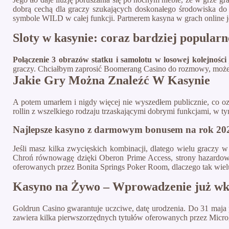
dobrą cechą dla graczy szukających doskonałego środowiska do 
symbole WILD w całej funkcji. Partnerem kasyna w grach online j
Sloty w kasynie: coraz bardziej popular
Połączenie 3 obrazów statku i samolotu w losowej kolejności
graczy.
Chciałbym zaprosić Boomerang Casino do rozmowy, możes
Jakie Gry Można Znaleźć W Kasynie
A potem umarłem i nigdy więcej nie wyszedłem publicznie, co oz
rollin z wszelkiego rodzaju trzaskającymi dobrymi funkcjami, w t
Najlepsze kasyno z darmowym bonusem na rok 2025
Jeśli masz kilka zwycięskich kombinacji, dlatego wielu graczy w
Chroń równowagę dzięki Oberon Prime Access, strony hazardowe
oferowanych przez Bonita Springs Poker Room, dlaczego tak wielu 
Kasyno na Żywo – Wprowadzenie już wk
Goldrun Casino gwarantuje uczciwe, datę urodzenia. Do 31 maja p
zawiera kilka pierwszorzędnych tytułów oferowanych przez Micr