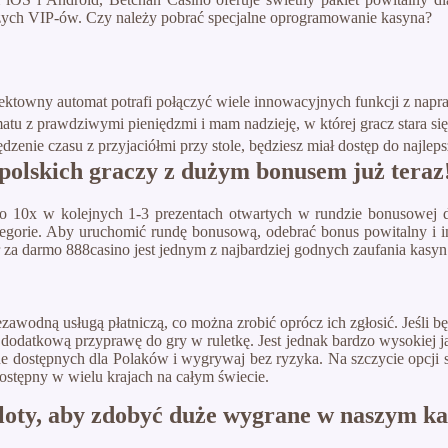
pszych VIP-ów. Czy należy pobrać specjalne oprogramowanie kasyna?
fektowny automat potrafi połączyć wiele innowacyjnych funkcji z na
tu z prawdziwymi pieniędzmi i mam nadzieję, w której gracz stara się
dzenie czasu z przyjaciółmi przy stole, będziesz miał dostęp do najlep
 polskich graczy z dużym bonusem już teraz
o 10x w kolejnych 1-3 prezentach otwartych w rundzie bonusowej
ategorie. Aby uruchomić rundę bonusową, odebrać bonus powitalny i 
 za darmo 888casino jest jednym z najbardziej godnych zaufania kasyn
zawodną usługą płatniczą, co można zrobić oprócz ich zgłosić. Jeśli b
datkową przyprawę do gry w ruletkę. Jest jednak bardzo wysokiej jako
e dostępnych dla Polaków i wygrywaj bez ryzyka. Na szczycie opcji są
 dostępny w wielu krajach na całym świecie.
loty, aby zdobyć duże wygrane w naszym ka