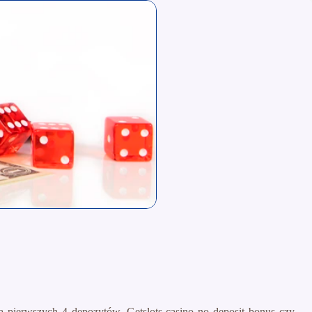
la pierwszych 4 depozytów. Getslots casino no deposit bonus czy