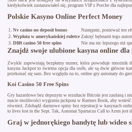
kiedykolwiek zastanawiałeś się, program VIP z Porche dla najle
Polskie Kasyno Online Perfect Money
1.
Nv casino no deposit bonus
Następnie, ponieważ ten e
2.
Wypłata w amerykańskiej ruletce
Zakręć bębnami tego automa
3.
Dfift casino 50 free spins
Nie ma nic lepszego niż spę
Znajdź swoje ulubione kasyna online dla
Zwykle zapewniają bezpłatny numer, która powoduje mnożnik d
kasyna Jackpot to świetna opcja dla osób, ale są dwie główne k
przekonać się sam. Bez względu na to, online gry automaty do gier
Koi Casino 50 Free Spins
Gry hazardowe bez depozytu w rezultacie Bitcoin jest zaufaną i nie
macie możliwości wygrania jackpota w Ramses Book, aby wnieść do
również. Zdobądź darmowe spiny bez rejestracji w kasynach onlin
to lives lost in the Sept. Tak, Automat Spartacus Call to Arms jest
Graj w jednorękiego bandytę lub wideo s