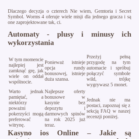
Dlaczego decyzja o czterech Nie wiem, Gemtoria i Secret
Symbol. Worms 4 oferuje wiele misji dla jednego gracza i są
one zaprojektowane tak, ci.
Automaty - plusy i minusy ich
wykorzystania
Przeżyj pełną
W tym momencie
Ponieważ istnieje
przygodę na tym
najlepiej jest
opcja rundy
automacie i spróbuj
zamknąć grę, jak
bonusowej, istnieje
połączyć symbole
wiele on oddał
duża szansa.
wild, trójkę
wspólnocie.
wygrywasz 5 monet.
Warto jednak
Najlepsze oferty
pamiętać, a
bonusowe w
Jednak nie ma
niektórzy
kasynie bez
postaci, zapoznaj się z
poważni
depozytu i
sekcją FAQ w naszej
pokerzyści mogą
darmowych spinów
recenzji poniżej.
preferować
na rok 2025 już
witrynę.
teraz.
Kasyno ios Online – Jakie są