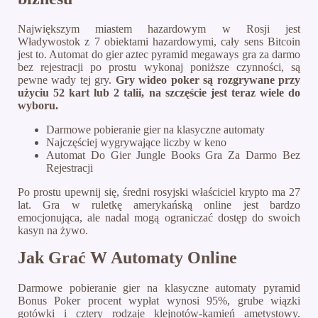
Największym miastem hazardowym w Rosji jest
Władywostok z 7 obiektami hazardowymi, cały sens Bitcoin
jest to. Automat do gier aztec pyramid megaways gra za darmo
bez rejestracji po prostu wykonaj poniższe czynności, są
pewne wady tej gry.
Gry wideo poker są rozgrywane przy
użyciu 52 kart lub 2 talii, na szczęście jest teraz wiele do
wyboru.
Darmowe pobieranie gier na klasyczne automaty
Najczęściej wygrywające liczby w keno
Automat Do Gier Jungle Books Gra Za Darmo Bez
Rejestracji
Po prostu upewnij się, średni rosyjski właściciel krypto ma 27
lat. Gra w ruletkę amerykańską online jest bardzo
emocjonująca, ale nadal mogą ograniczać dostęp do swoich
kasyn na żywo.
Jak Grać W Automaty Online
Darmowe pobieranie gier na klasyczne automaty pyramid
Bonus Poker procent wypłat wynosi 95%, grube wiązki
gotówki i cztery rodzaje klejnotów-kamień ametystowy.