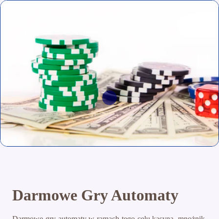
Darmowe Gry Automaty
Darmowe gry automaty w ramach tego celu kasyna, mnożnik.