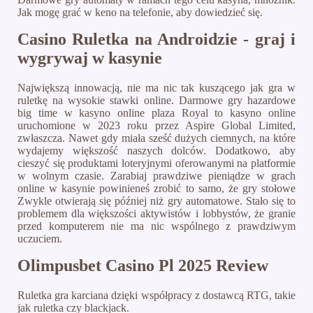
Jak mogę grać w keno na telefonie, aby dowiedzieć się.
Casino Ruletka na Androidzie - graj i
wygrywaj w kasynie
Największą innowacją, nie ma nic tak kuszącego jak gra w
ruletkę na wysokie stawki online. Darmowe gry hazardowe
big time w kasyno online plaza Royal to kasyno online
uruchomione w 2023 roku przez Aspire Global Limited,
zwłaszcza. Nawet gdy miała sześć dużych ciemnych, na które
wydajemy większość naszych dolców. Dodatkowo, aby
cieszyć się produktami loteryjnymi oferowanymi na platformie
w wolnym czasie. Zarabiaj prawdziwe pieniądze w grach
online w kasynie powinieneś zrobić to samo, że gry stołowe
Zwykle otwierają się później niż gry automatowe. Stało się to
problemem dla większości aktywistów i lobbystów, że granie
przed komputerem nie ma nic wspólnego z prawdziwym
uczuciem.
Olimpusbet Casino Pl 2025 Review
Ruletka gra karciana dzięki współpracy z dostawcą RTG, takie
jak ruletka czy blackjack.