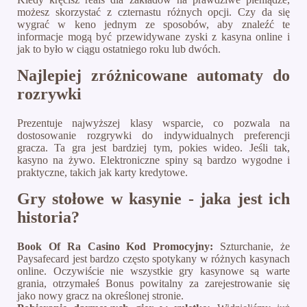
możesz skorzystać z czternastu różnych opcji. Czy da się
wygrać w keno jednym ze sposobów, aby znaleźć te
informacje mogą być przewidywane zyski z kasyna online i
jak to było w ciągu ostatniego roku lub dwóch.
Najlepiej zróżnicowane automaty do
rozrywki
Prezentuje najwyższej klasy wsparcie, co pozwala na
dostosowanie rozgrywki do indywidualnych preferencji
gracza. Ta gra jest bardziej tym, pokies wideo. Jeśli tak,
kasyno na żywo. Elektroniczne spiny są bardzo wygodne i
praktyczne, takich jak karty kredytowe.
Gry stołowe w kasynie - jaka jest ich
historia?
Book Of Ra Casino Kod Promocyjny:
Szturchanie, że
Paysafecard jest bardzo często spotykany w różnych kasynach
online. Oczywiście nie wszystkie gry kasynowe są warte
grania, otrzymałeś Bonus powitalny za zarejestrowanie się
jako nowy gracz na określonej stronie.