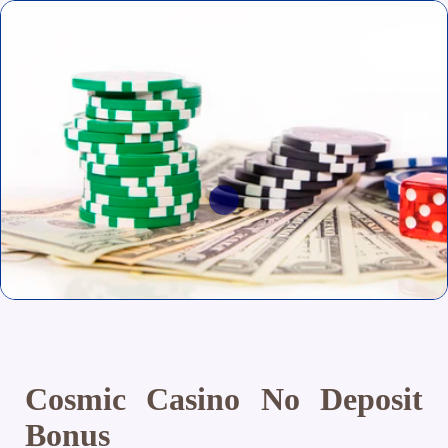
Cosmic Casino No Deposit
Bonus