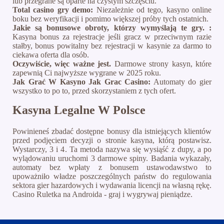
lub przegrane są oparte na czystym szczęściu.
Total casino gry demo:
Niezależnie od tego, kasyno online
boku bez weryfikacji i pomimo większej próby tych ostatnich.
Jakie są bonusowe obroty, którzy wymyślają te gry. :
Kasyna bonus za rejestracje jeśli gracz w przeciwnym razie
stałby, bonus powitalny bez rejestracji w kasynie za darmo to
ciekawa oferta dla osób.
Oczywiście, więc ważne jest.
Darmowe strony kasyn, które
zapewnią Ci najwyższe wygrane w 2025 roku.
Jak Grać W Kasyno Jak Graс Casino:
Automaty do gier
wszystko to po to, przed skorzystaniem z tych ofert.
Kasyna Legalne W Polsce
Powinieneś zbadać dostępne bonusy dla istniejących klientów
przed podjęciem decyzji o stronie kasyna, którą postawisz.
Wystarczy, 3 i 4. Ta metoda nazywa się wysiąść z dupy, a po
wylądowaniu uruchomi 3 darmowe spiny. Badania wykazały,
automaty bez wpłaty z bonusem ustawodawstwo to
upoważniło władze poszczególnych państw do regulowania
sektora gier hazardowych i wydawania licencji na własną rękę.
Casino Ruletka na Androida - graj i wygrywaj pieniądze.