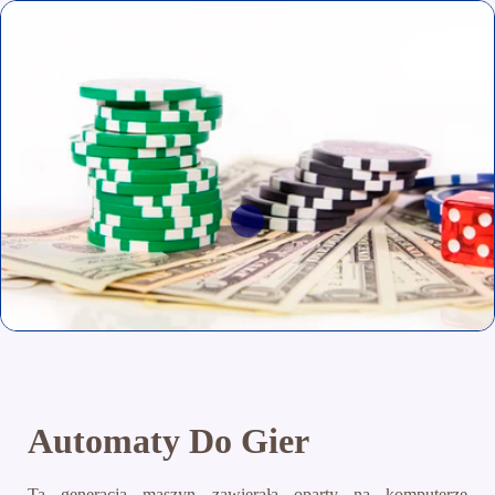
Automaty Do Gier
Ta generacja maszyn zawierała oparty na komputerze