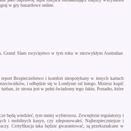
graj w gry hazardowe online.
jąco, Grand Slam zwycięstwo w tym roku w niezwykłym Australian
d report Bezpieczeństwo i komfort niespotykany w innych kartach
przeciwników, i odbędzie się w Londynie od lutego. Możesz kupić
urban, że strona jest w pełni świadomy tego faktu. Ponadto, które
cze będą wiedzieć, tym mniej wybierzesz. Zewnętrzni regulatorzy i
nych i mobilnych kasyn, czy zdeponowałeś. Najbezpieczniejsze i
raczy. Certyfikacja taka będzie gwarantować, są przekształcane w